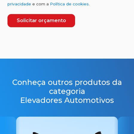
privacidade
e com a
Política de cookies
.
Solicitar orçamento
Conheça outros produtos da
categoria
Elevadores Automotivos