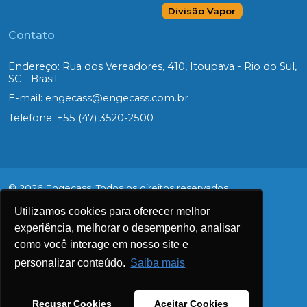
Divisão Vapor
Contato
Endereço: Rua dos Vereadores, 410, Itoupava - Rio do Sul,
SC - Brasil
E-mail:
engecass@engecass.com.br
Telefone:
+55 (47) 3520-2500
© 2026 Engecass. Todos os direitos reservados.
Utilizamos cookies para oferecer melhor
Aviso de privacidade
experiência, melhorar o desempenho, analisar
como você interage em nosso site e
Política de cookies
personalizar conteúdo.
Saiba mais
LGPD
Transparência
Recusar Cookies
Aceitar Cookies