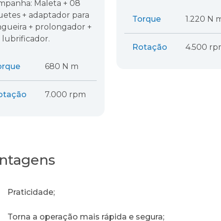
mpanha: Maleta + 08
uetes + adaptador para
Torque
1.220 N 
gueira + prolongador +
 lubrificador.
Rotação
4.500 r
orque
680 N m
otação
7.000 rpm
ntagens
Praticidade;
Torna a operação mais rápida e segura;