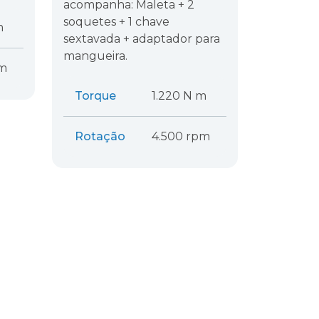
acompanha: Maleta + 2
soquetes + 1 chave
m
sextavada + adaptador para
mangueira.
pm
Torque
1.220 N m
Rotação
4.500 rpm