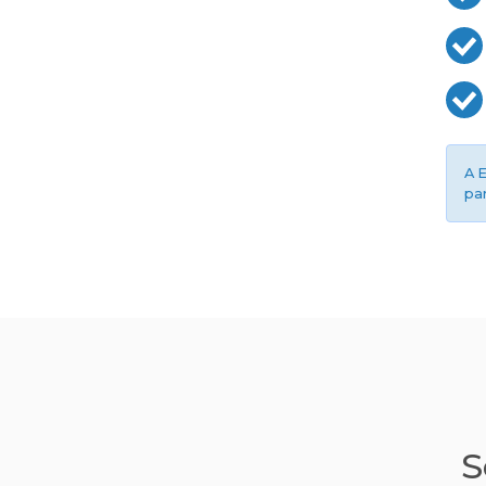
A 
pa
S