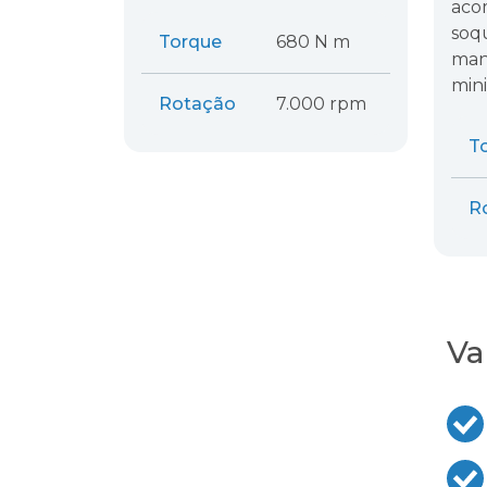
aco
soq
Torque
680 N m
man
mini
Rotação
7.000 rpm
T
R
Va