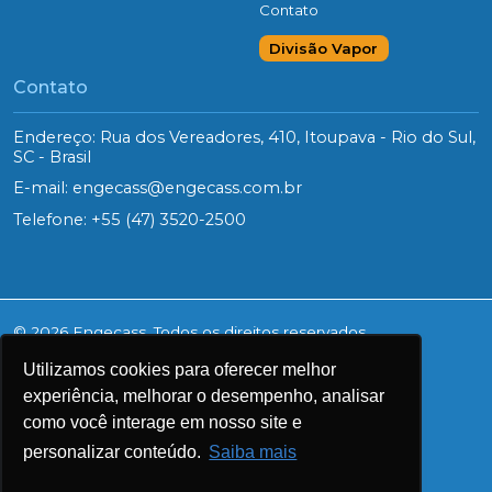
Contato
Divisão Vapor
Contato
Endereço: Rua dos Vereadores, 410, Itoupava - Rio do Sul,
SC - Brasil
E-mail:
engecass@engecass.com.br
Telefone:
+55 (47) 3520-2500
© 2026 Engecass. Todos os direitos reservados.
Utilizamos cookies para oferecer melhor
Aviso de privacidade
experiência, melhorar o desempenho, analisar
como você interage em nosso site e
Política de cookies
personalizar conteúdo.
Saiba mais
LGPD